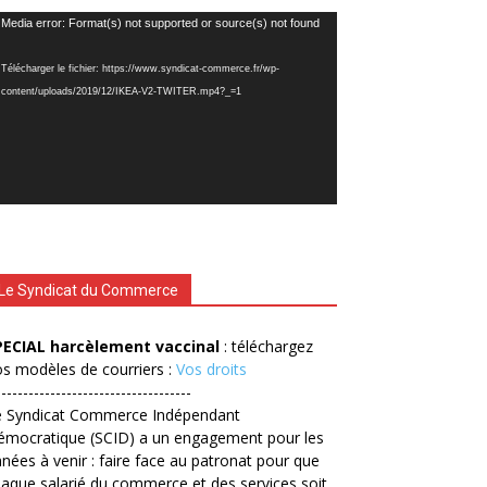
cteur
Media error: Format(s) not supported or source(s) not found
déo
Télécharger le fichier: https://www.syndicat-commerce.fr/wp-
content/uploads/2019/12/IKEA-V2-TWITER.mp4?_=1
Le Syndicat du Commerce
PECIAL harcèlement vaccinal
: téléchargez
s modèles de courriers :
Vos droits
------------------------------------
e Syndicat Commerce Indépendant
émocratique (SCID) a un engagement pour les
nées à venir : faire face au patronat pour que
aque salarié du commerce et des services soit