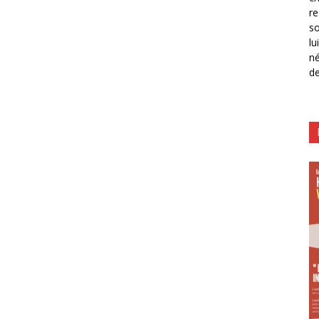
re
so
lu
né
de