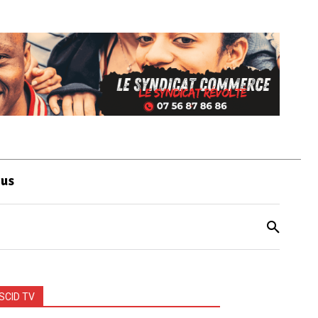
ous
SCID TV