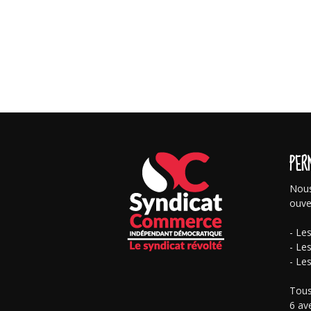
PER
Nous
ouve
- Le
- Le
- Le
Tous
6 av