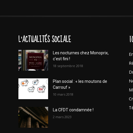
L'ACTUALITÉS SOCIALE
T
Les nocturnes chez Monoprix,
En
c’est fini !
Ré
18 septembre 2018
Dr
No
Plan social : « les moutons de
Carrouf »
Mo
10 mars 2018
Cr
T
La CFDT condamnée !
2 mars 2023