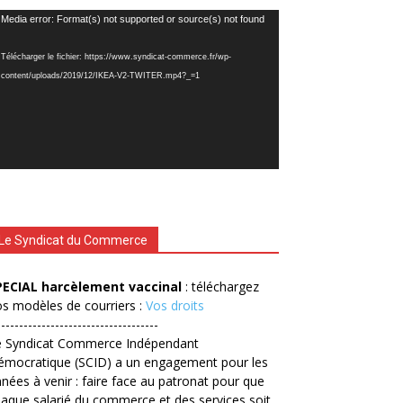
cteur
Media error: Format(s) not supported or source(s) not found
déo
Télécharger le fichier: https://www.syndicat-commerce.fr/wp-
content/uploads/2019/12/IKEA-V2-TWITER.mp4?_=1
Le Syndicat du Commerce
PECIAL harcèlement vaccinal
: téléchargez
s modèles de courriers :
Vos droits
------------------------------------
e Syndicat Commerce Indépendant
émocratique (SCID) a un engagement pour les
nées à venir : faire face au patronat pour que
aque salarié du commerce et des services soit