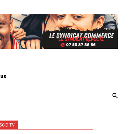
ous
SCID TV