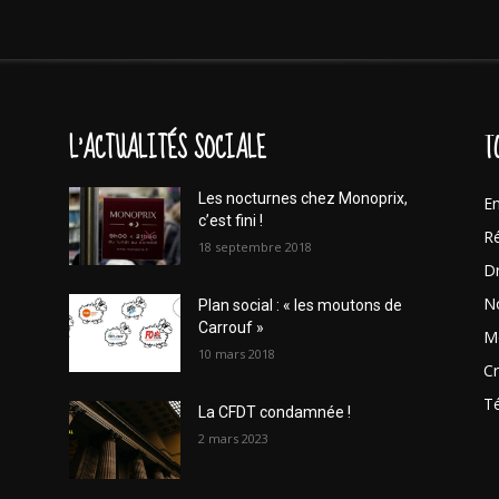
L'ACTUALITÉS SOCIALE
T
Les nocturnes chez Monoprix,
En
c’est fini !
Ré
18 septembre 2018
Dr
No
Plan social : « les moutons de
Carrouf »
Mo
10 mars 2018
Cr
T
La CFDT condamnée !
2 mars 2023