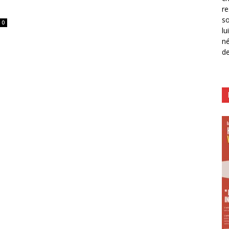
re
so
0
lu
né
de