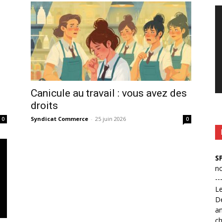
Le
vi
Canicule au travail : vous avez des
droits
Syndicat Commerce
-
25 juin 2026
0
0
S
no
--
L
D
an
ch