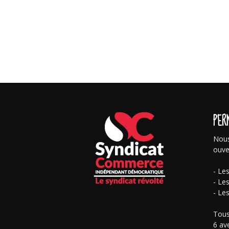
PER
Nous
ouve
- Le
- Le
- Le
Tous
6 av