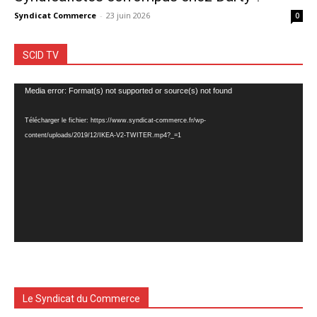
Syndicat Commerce
-
23 juin 2026
0
SCID TV
Lecteur
Media error: Format(s) not supported or source(s) not found
vidéo
Télécharger le fichier: https://www.syndicat-commerce.fr/wp-
content/uploads/2019/12/IKEA-V2-TWITER.mp4?_=1
Le Syndicat du Commerce