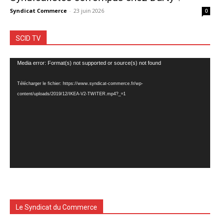
Syndicat Commerce
-
23 juin 2026
0
SCID TV
Lecteur
Media error: Format(s) not supported or source(s) not found
vidéo
Télécharger le fichier: https://www.syndicat-commerce.fr/wp-
content/uploads/2019/12/IKEA-V2-TWITER.mp4?_=1
Le Syndicat du Commerce