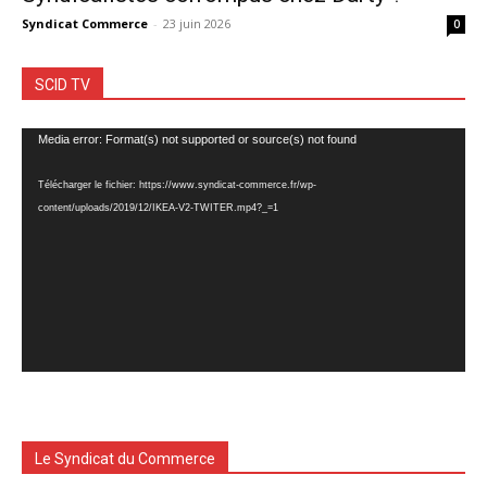
Syndicat Commerce
-
23 juin 2026
0
SCID TV
Lecteur
Media error: Format(s) not supported or source(s) not found
vidéo
Télécharger le fichier: https://www.syndicat-commerce.fr/wp-
content/uploads/2019/12/IKEA-V2-TWITER.mp4?_=1
Le Syndicat du Commerce