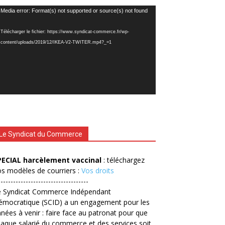
cteur
Media error: Format(s) not supported or source(s) not found
déo
Télécharger le fichier: https://www.syndicat-commerce.fr/wp-
content/uploads/2019/12/IKEA-V2-TWITER.mp4?_=1
Le Syndicat du Commerce
PECIAL harcèlement vaccinal
: téléchargez
s modèles de courriers :
Vos droits
------------------------------------
e Syndicat Commerce Indépendant
émocratique (SCID) a un engagement pour les
nées à venir : faire face au patronat pour que
aque salarié du commerce et des services soit