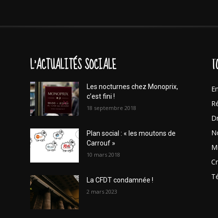
L'ACTUALITÉS SOCIALE
T
Les nocturnes chez Monoprix,
En
c’est fini !
Ré
18 septembre 2018
Dr
No
Plan social : « les moutons de
Carrouf »
Mo
10 mars 2018
Cr
T
La CFDT condamnée !
2 mars 2023