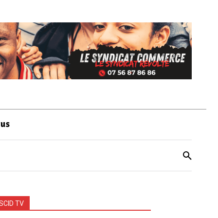
ous
SCID TV