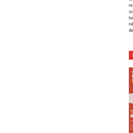
re
so
lu
né
de