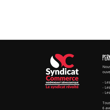
PER
Nous
ouve
- Le
- Le
- Le
Tous
6 av