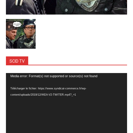
SCID TV
Lecteur
Media error: Format(s) not supported or source(s) not found
vidéo
Télécharger le fichier: https://www.syndicat-commerce.fr/wp-
content/uploads/2019/12/IKEA-V2-TWITER.mp4?_=1