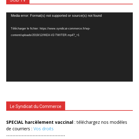
Lecteur
Media error: Format(s) not supported or source(s) not found
vidéo
Télécharger le fichier: https://www.syndicat-commerce.fr/wp-
content/uploads/2019/12/IKEA-V2-TWITER.mp4?_=1
Le Syndicat du Commerce
SPECIAL harcèlement vaccinal
: téléchargez nos modèles
de courriers :
Vos droits
--------------------------------------