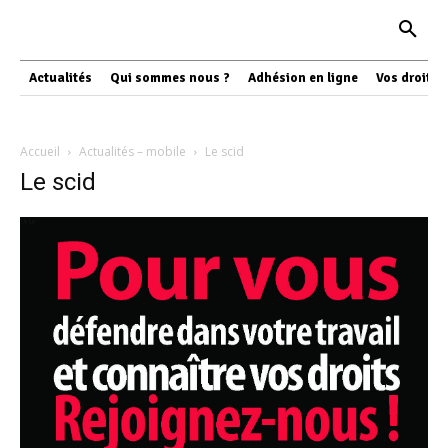
Actualités
Qui sommes nous ?
Adhésion en ligne
Vos droits
Accueil
Actualités – mobile
Le scid
Le scid