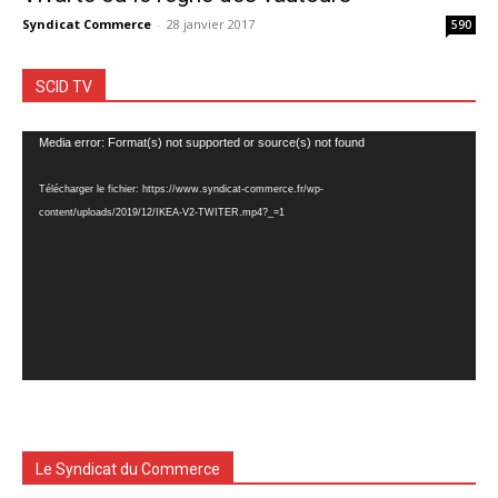
Syndicat Commerce
-
28 janvier 2017
590
SCID TV
Lecteur
Media error: Format(s) not supported or source(s) not found
vidéo
Télécharger le fichier: https://www.syndicat-commerce.fr/wp-
content/uploads/2019/12/IKEA-V2-TWITER.mp4?_=1
Le Syndicat du Commerce