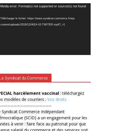
cteur
Media error: Format(s) not supported or source(s) not found
déo
Télécharger le fichier: https://www.syndicat-commerce.fr/wp-
content/uploads/2019/12/IKEA-V2-TWITER.mp4?_=1
Le Syndicat du Commerce
PECIAL harcèlement vaccinal
: téléchargez
s modèles de courriers :
Vos droits
------------------------------------
e Syndicat Commerce Indépendant
émocratique (SCID) a un engagement pour les
nées à venir : faire face au patronat pour que
aque salarié du commerce et des services soit