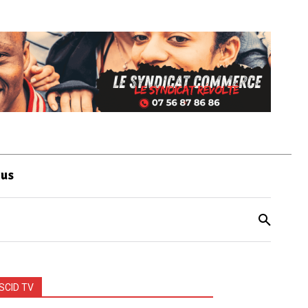
ous
SCID TV