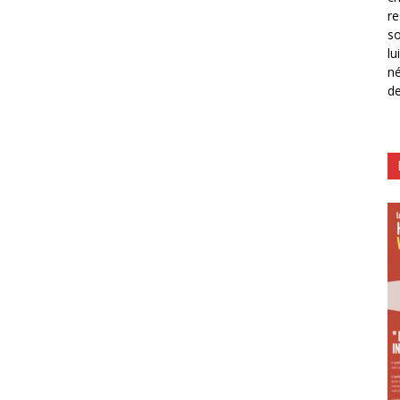
re
so
lu
né
de