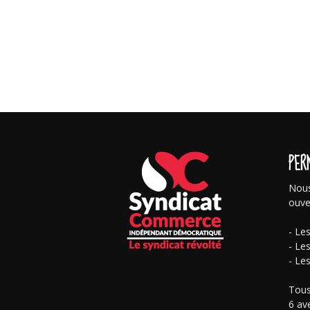
PER
Nous
ouve
- Le
- Le
- Le
Tous
6 av