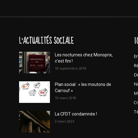
L'ACTUALITÉS SOCIALE
T
Les nocturnes chez Monoprix,
En
c’est fini !
Ré
18 septembre 2018
Dr
No
Plan social : « les moutons de
Carrouf »
Mo
10 mars 2018
Cr
T
La CFDT condamnée !
2 mars 2023