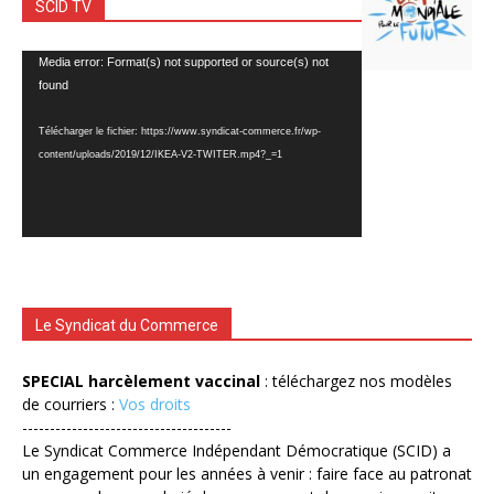
SCID TV
Lecteur
Media error: Format(s) not supported or source(s) not
vidéo
found
Télécharger le fichier: https://www.syndicat-commerce.fr/wp-
content/uploads/2019/12/IKEA-V2-TWITER.mp4?_=1
Le Syndicat du Commerce
SPECIAL harcèlement vaccinal
: téléchargez nos modèles
de courriers :
Vos droits
--------------------------------------
Le Syndicat Commerce Indépendant Démocratique (SCID) a
un engagement pour les années à venir : faire face au patronat