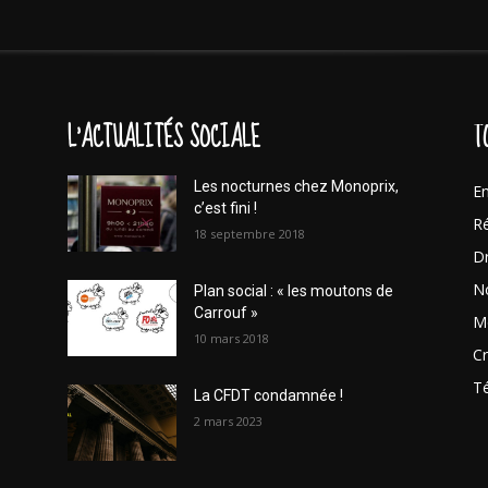
L'ACTUALITÉS SOCIALE
T
Les nocturnes chez Monoprix,
En
c’est fini !
Ré
18 septembre 2018
Dr
No
Plan social : « les moutons de
Carrouf »
Mo
10 mars 2018
Cr
T
La CFDT condamnée !
2 mars 2023