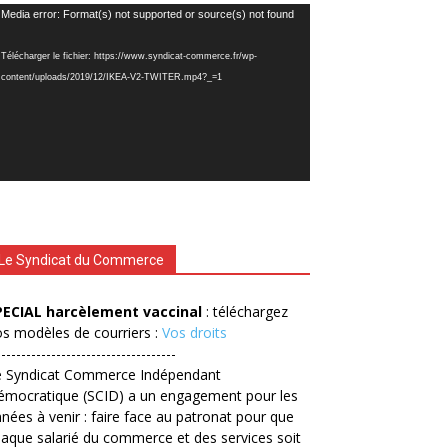
cteur
Media error: Format(s) not supported or source(s) not found
déo
Télécharger le fichier: https://www.syndicat-commerce.fr/wp-
content/uploads/2019/12/IKEA-V2-TWITER.mp4?_=1
Le Syndicat du Commerce
PECIAL harcèlement vaccinal
: téléchargez
s modèles de courriers :
Vos droits
------------------------------------
e Syndicat Commerce Indépendant
émocratique (SCID) a un engagement pour les
nées à venir : faire face au patronat pour que
aque salarié du commerce et des services soit