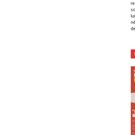
re
so
lu
né
de