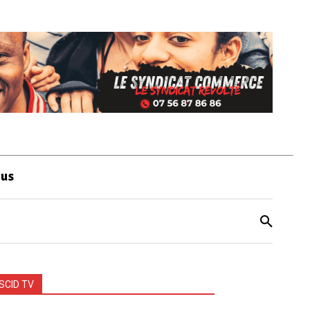
ous
SCID TV