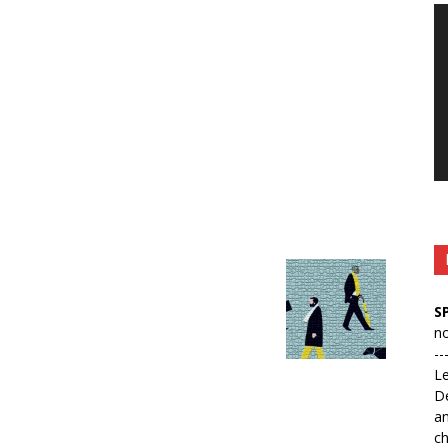
Le
vi
S
no
--
L
D
an
ch