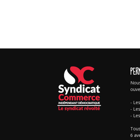
PER
Nous
ouve
- Le
- Le
- Le
Tous
6 av