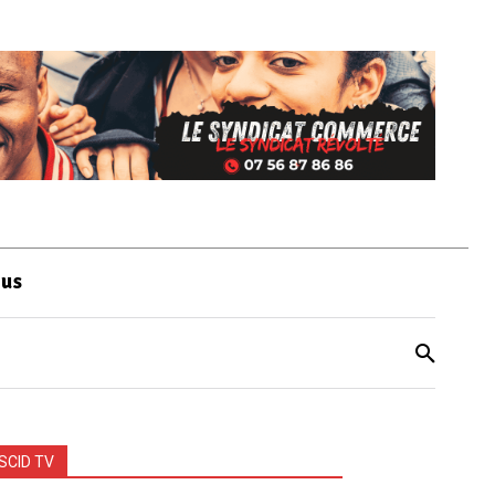
ous
SCID TV