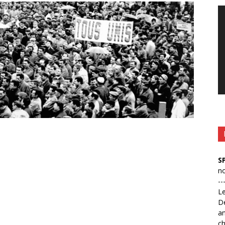
Le
vi
S
no
--
L
D
an
ch