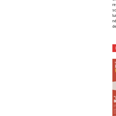
re
so
lu
né
de