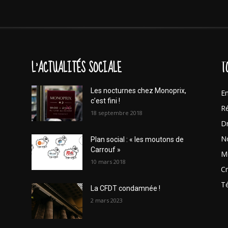
L'ACTUALITÉS SOCIALE
T
Les nocturnes chez Monoprix,
En
c’est fini !
Ré
18 septembre 2018
Dr
No
Plan social : « les moutons de
Carrouf »
Mo
10 mars 2018
Cr
T
La CFDT condamnée !
2 mars 2023