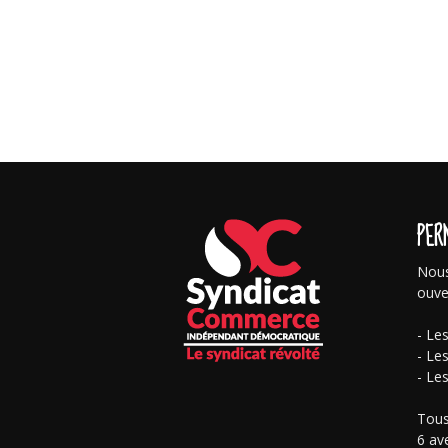
PER
Nous
ouve
- Le
- Le
- Le
Tous
6 av