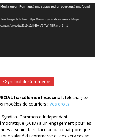
cteur
Media error: Format(s) not supported or source(s) not found
déo
Télécharger le fichier: https://www.syndicat-commerce.fr/wp-
content/uploads/2019/12/IKEA-V2-TWITER.mp4?_=1
Le Syndicat du Commerce
PECIAL harcèlement vaccinal
: téléchargez
s modèles de courriers :
Vos droits
------------------------------------
e Syndicat Commerce Indépendant
émocratique (SCID) a un engagement pour les
nées à venir : faire face au patronat pour que
aque salarié du commerce et des services soit